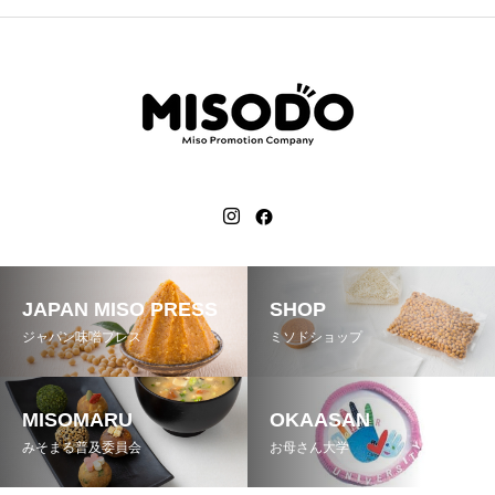
JAPAN MISO PRESS
SHOP
ジャパン味噌プレス
ミソドショップ
MISOMARU
OKAASAN
みそまる普及委員会
お母さん大学