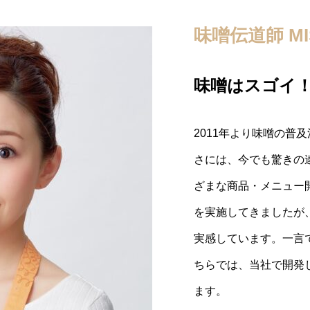
味噌伝道師 MI
MISOMARU
MISO GARDE
MisoLatte
みそパレット
味噌はスゴイ
かわいい味噌
新感覚！食べ
キュートな味
一度に多彩な
2011年より味噌の普
「みそまる®」とは、
MISO GARDENI
MisoLatteとは、
一口に「味噌」と言っ
さには、今でも驚きの
の素。お湯を注ぐだけ
した新感覚の味噌ディ
た新感覚の味噌スープ
国津々浦々、個性豊か
ざまな商品・メニュー
す。チョコレートみた
おうち時間がもっと楽
やパスタにピッタリで
「みそパレット」は、
を実施してきましたが
まで大人気！ テレビ
記をご覧ください。ま
た、取材やメニュー化
て、ブレンドも自由自
実感しています。一言
す。イベントの実施ほ
は、「お問い合わせフ
ォーム」よりご連絡を
また、取材や商品化等
ちらでは、当社で開発
向けのＯＥＭ製造も行
す。
ーム」よりご連絡をお
ます。
製造、販売等をご検討