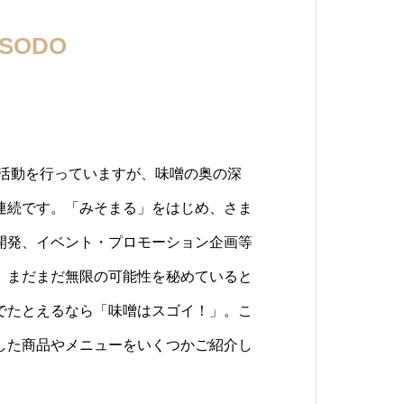
SODO
NING
！
汁の素「みそまる」
るガーデニング
噌ブレイクタイム
味噌を楽しもう
及活動を行っていますが、味噌の奥の深
味噌にダシと具材を混ぜて丸めた味噌汁
NGとは、味噌を土に見立てて、野菜をアート
味噌汁の上にふんわりミルクホイップがのっ
ても、その色や味わいは千差万別で、全
連続です。「みそまる」をはじめ、さま
で、手軽に本格的な味噌汁が楽しめま
ップです。見て満足、食べておいしい、
です。味噌とミルクは相性抜群で、パン
なおいしい味噌がつくられています。
開発、イベント・プロモーション企画等
いなかわいい見た目で、子どもから大人
しく華やかになる提案です。詳細は、下
す。詳細は、下記をご覧ください。ま
一度にさまざまな種類の味噌が楽しめ
、まだまだ無限の可能性を秘めていると
や雑誌などでも多数取り上げられていま
た、取材やメニュー化等をご検討中の方
等をご検討中の方は、「お問い合わせフ
在です。詳細は、下記をご覧ください。
でたとえるなら「味噌はスゴイ！」。こ
か、自社ＥＣでの販売、主に百貨店さま
ォーム」よりご連絡をお願いいたしま
お願いいたします。
をご検討中の方は、「お問い合わせフォ
した商品やメニューをいくつかご紹介し
っております。イベントや取材、ＯＥＭ
願いいたします。
中の方は、「お問い合わせフォーム」よ