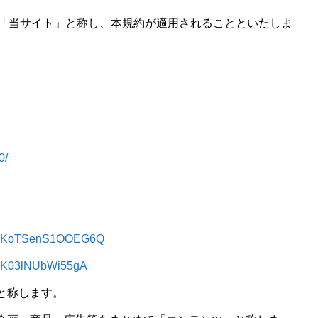
を「当サイト」と称し、本規約が適用されることといたしま
0/
kVHKoTSenS1OOEG6Q
aMK03lNUbWi55gA
と称します。