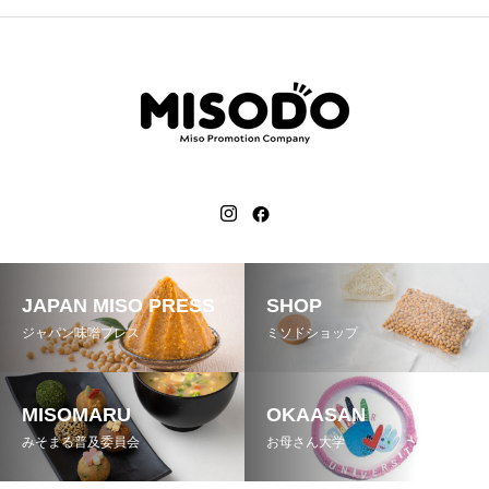
JAPAN MISO PRESS
SHOP
ジャパン味噌プレス
ミソドショップ
MISOMARU
OKAASAN
みそまる普及委員会
お母さん大学