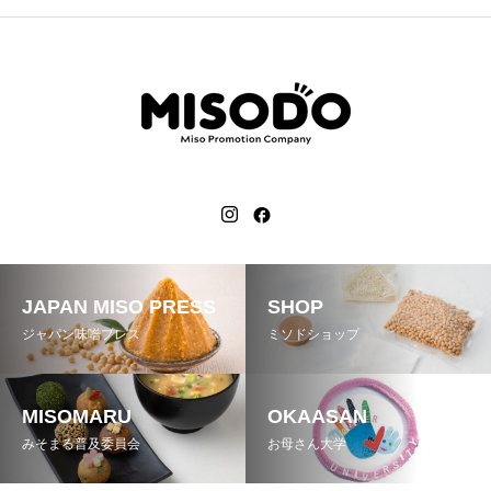
JAPAN MISO PRESS
SHOP
ジャパン味噌プレス
ミソドショップ
MISOMARU
OKAASAN
みそまる普及委員会
お母さん大学